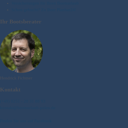
Versicherungen für Ihren Bootsurlaub
Schon gebucht? Zu Ihrer Planbar24!
Ihr Bootsberater
Hendrick Fichtner
Kontakt
(+49) 0251 - 20 31 88 93
kontakt@bootsurlaub-polen.de
Finden Sie uns auf Facebook