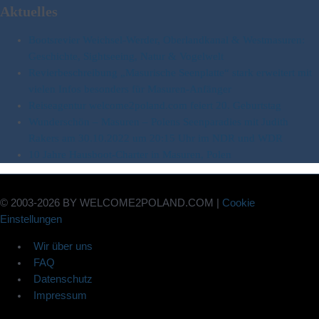
Aktuelles
Bootsrevier Weichsel-Werder, Oberlandkanal & Westmasuren:
Geschichte, Sightseeing, Natur & Vogelwelt
Revierbeschreibung „Masurische Seenplatte“ stark erweitert mit
vielen Infos besonders für Masuren-Anfänger
Reiseagentur welcome2poland.com feiert 20. Geburtstag
Wunderschön – Masuren – Polens Seenparadies mit Judith
Rakers am 30.10.2022 um 20:15 Uhr im NDR und WDR
10 Jahre Hausboot-Charter in Masuren, Polen
© 2003-2026 BY WELCOME2POLAND.COM |
Cookie
Einstellungen
Wir über uns
FAQ
Datenschutz
Impressum