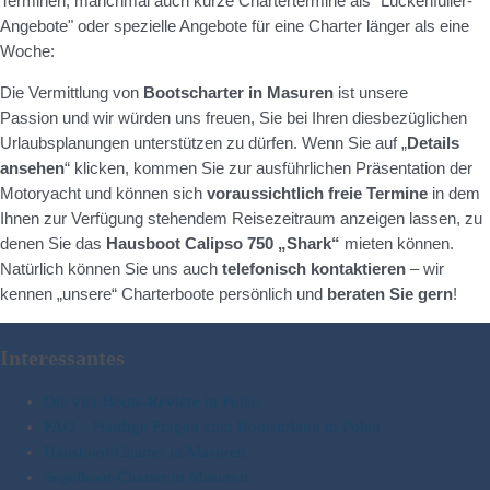
Terminen, manchmal auch kurze Chartertermine als "Lückenfüller-
Angebote" oder spezielle Angebote für eine Charter länger als eine
Woche:
Die Vermittlung von
Bootscharter in Masuren
ist unsere
Passion und wir würden uns freuen, Sie bei Ihren diesbezüglichen
Urlaubsplanungen unterstützen zu dürfen. Wenn Sie auf „
Details
ansehen
“ klicken, kommen Sie zur ausführlichen Präsentation der
Motoryacht und können sich
voraussichtlich freie Termine
in dem
Ihnen zur Verfügung stehendem Reisezeitraum anzeigen lassen, zu
denen Sie das
Hausboot Calipso 750 „Shark“
mieten können.
Natürlich können Sie uns auch
telefonisch kontaktieren
– wir
kennen „unsere“ Charterboote persönlich und
beraten Sie gern
!
Interessantes
Die vier Boots-Reviere in Polen
FAQ – Häufige Fragen zum Bootsurlaub in Polen
Hausboot-Charter in Masuren
Segelboot-Charter in Masuren