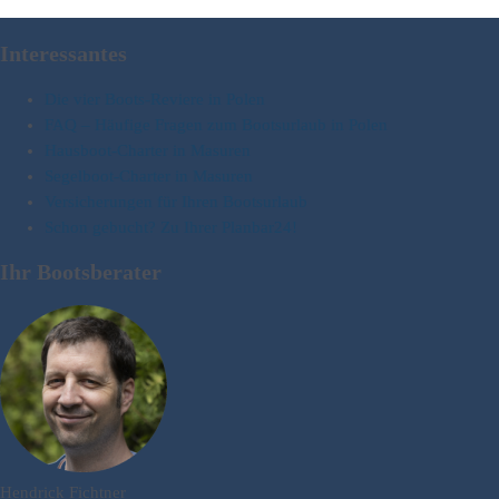
Interessantes
Die vier Boots-Reviere in Polen
FAQ – Häufige Fragen zum Bootsurlaub in Polen
Hausboot-Charter in Masuren
Segelboot-Charter in Masuren
Versicherungen für Ihren Bootsurlaub
Schon gebucht? Zu Ihrer Planbar24!
Ihr Bootsberater
Hendrick Fichtner