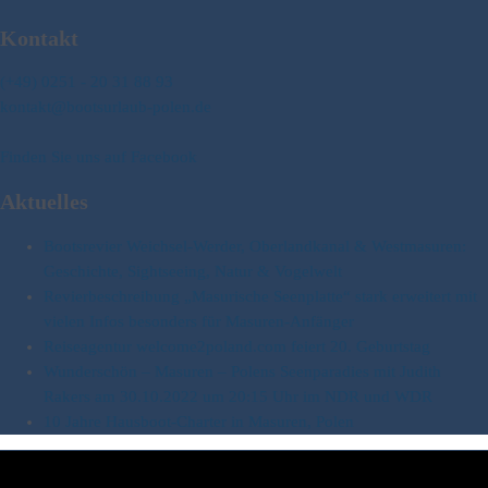
Kontakt
(+49) 0251 - 20 31 88 93
kontakt@bootsurlaub-polen.de
Finden Sie uns auf Facebook
Aktuelles
Bootsrevier Weichsel-Werder, Oberlandkanal & Westmasuren:
Geschichte, Sightseeing, Natur & Vogelwelt
Revierbeschreibung „Masurische Seenplatte“ stark erweitert mit
vielen Infos besonders für Masuren-Anfänger
Reiseagentur welcome2poland.com feiert 20. Geburtstag
Wunderschön – Masuren – Polens Seenparadies mit Judith
Rakers am 30.10.2022 um 20:15 Uhr im NDR und WDR
10 Jahre Hausboot-Charter in Masuren, Polen