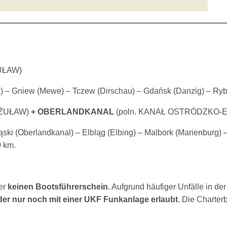
ŻUŁAW)
g) – Gniew (Mewe) – Tczew (Dirschau) – Gdańsk (Danzig) – Ryb
A ŻUŁAW)
+
OBERLANDKANAL
(poln. KANAŁ OSTRÓDZKO-ELB
ląski (Oberlandkanal) – Elbląg (Elbing) – Malbork (Marienburg
0 km.
der
keinen Bootsführerschein
. Aufgrund häufiger Unfälle in de
der nur noch mit einer UKF Funkanlage erlaubt
. Die Charter