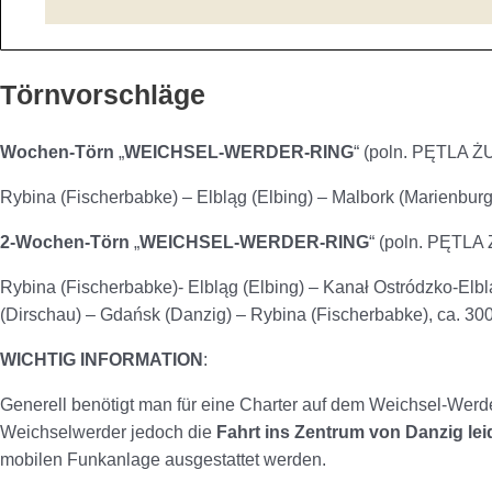
Törnvorschläge
Wochen-Törn
„
WEICHSEL-WERDER-RING
“ (poln. PĘTLA 
Rybina (Fischerbabke) – Elbląg (Elbing) – Malbork (Marienbur
2-Wochen-Törn
„
WEICHSEL-WERDER-RING
“ (poln. PĘTL
Rybina (Fischerbabke)- Elbląg (Elbing) – Kanał Ostródzko-Elb
(Dirschau) – Gdańsk (Danzig) – Rybina (Fischerbabke), ca. 30
WICHTIG INFORMATION
:
Generell benötigt man für eine Charter auf dem Weichsel-Wer
Weichselwerder jedoch die
Fahrt ins Zentrum von Danzig lei
mobilen Funkanlage ausgestattet werden.