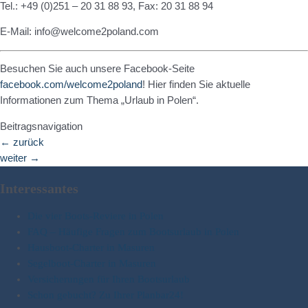
Tel.: +49 (0)251 – 20 31 88 93, Fax: 20 31 88 94
E-Mail: info@welcome2poland.com
Besuchen Sie auch unsere Facebook-Seite
facebook.com/welcome2poland
! Hier finden Sie aktuelle
Informationen zum Thema „Urlaub in Polen“.
Beitragsnavigation
←
zurück
weiter
→
Interessantes
Die vier Boots-Reviere in Polen
FAQ – Häufige Fragen zum Bootsurlaub in Polen
Hausboot-Charter in Masuren
Segelboot-Charter in Masuren
Versicherungen für Ihren Bootsurlaub
Schon gebucht? Zu Ihrer Planbar24!