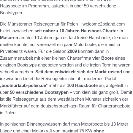
Hausboote im Programm, aufgeteilt in über 50 verschiedene
Bootstypen.
Die Münsteraner Reiseagentur für Polen – welcome2poland.com –
bietet inzwischen
seit nahezu 10 Jahren Hausboot-Charter in
Masuren
an. Vor 10 Jahren gab es fast keine Hausboote, die man
mieten konnte, nur vereinzelt ein paar Motorboote, die meist in
Privatbesitz waren. Für die Saison
2009
konnten dann in
Zusammenarbeit mit einer kleinen Charterfirma
vier Boote
eines
einzigen Bootstyps angeboten werden und die freien Termine waren
schnell vergeben.
Seit dem entwickelt sich der Markt rasend
und
inzwischen bietet die Reiseagentur über ihr modernes Portal
„
bootsurlaub-polen.de
“ mehr als
100 Hausboote
an, aufgeteilt in
über
50 verschiedene Bootstypen
– von klein bis ganz groß. Damit
ist die Reiseagentur aus dem westfälischen Münster sicherlich der
Marktführer auf dem deutschsprachigen Raum für Charterangebote
in Polen.
In polnischen Binnengewässern darf man Motorboote bis 13 Meter
Länge und einer Motorkraft von maximal 75 KW
ohne