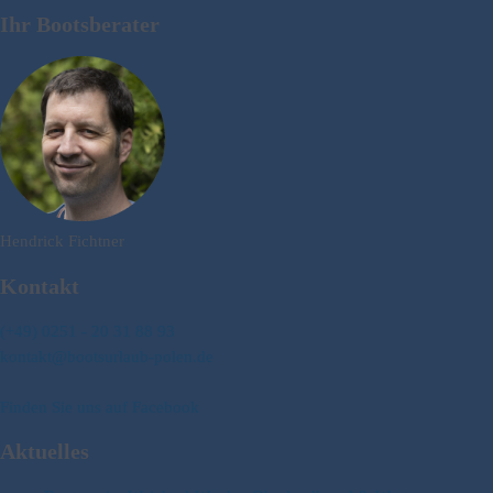
Ihr Bootsberater
Hendrick Fichtner
Kontakt
(+49) 0251 - 20 31 88 93
kontakt@bootsurlaub-polen.de
Finden Sie uns auf Facebook
Aktuelles