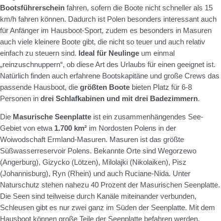
Bootsführerschein
fahren, sofern die Boote nicht schneller als 15
km/h fahren können. Dadurch ist Polen besonders interessant auch
für Anfänger im Hausboot-Sport, zudem es besonders in Masuren
auch viele kleinere Boote gibt, die nicht so teuer und auch relativ
einfach zu steuern sind.
Ideal für Neulinge
um einmal
„reinzuschnuppern“, ob diese Art des Urlaubs für einen geeignet ist.
Natürlich finden auch erfahrene Bootskapitäne und große Crews das
passende Hausboot, die
größten Boote
bieten Platz für 6-8
Personen in
drei Schlafkabinen und mit drei Badezimmern
.
Die
Masurische Seenplatte
ist ein zusammenhängendes See-
Gebiet von etwa
1.700 km²
im Nordosten Polens in der
Woiwodschaft Ermland-Masuren. Masuren ist das größte
Süßwasserreservoir Polens. Bekannte Orte sind Wegorzewo
(Angerburg), Gizycko (Lötzen), Milolajki (Nikolaiken), Pisz
(Johannisburg), Ryn (Rhein) und auch Ruciane-Nida. Unter
Naturschutz stehen nahezu 40 Prozent der Masurischen Seenplatte.
Die Seen sind teilweise durch Kanäle miteinander verbunden,
Schleusen gibt es nur zwei ganz im Süden der Seenplatte. Mit dem
Hausboot können große Teile der Seenplatte befahren werden.