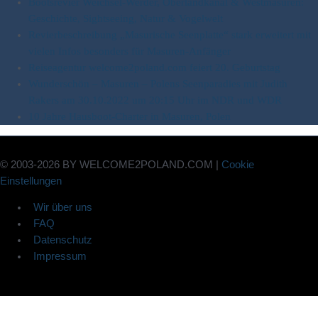
Bootsrevier Weichsel-Werder, Oberlandkanal & Westmasuren:
Geschichte, Sightseeing, Natur & Vogelwelt
Revierbeschreibung „Masurische Seenplatte“ stark erweitert mit
vielen Infos besonders für Masuren-Anfänger
Reiseagentur welcome2poland.com feiert 20. Geburtstag
Wunderschön – Masuren – Polens Seenparadies mit Judith
Rakers am 30.10.2022 um 20:15 Uhr im NDR und WDR
10 Jahre Hausboot-Charter in Masuren, Polen
© 2003-2026 BY WELCOME2POLAND.COM |
Cookie
Einstellungen
Wir über uns
FAQ
Datenschutz
Impressum