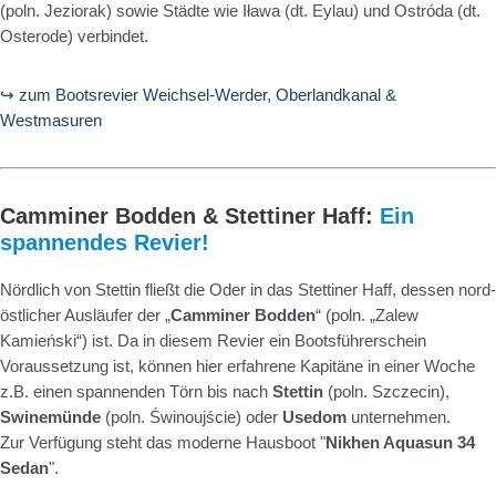
(poln. Jeziorak) sowie Städte wie Iława (dt. Eylau) und Ostróda (dt.
Osterode) verbindet.
↪ zum Bootsrevier Weichsel-Werder, Oberlandkanal &
Westmasuren
Camminer Bodden & Stettiner Haff:
Ein
spannendes Revier!
Nördlich von Stettin fließt die Oder in das Stettiner Haff, dessen nord-
östlicher Ausläufer der „
Camminer Bodden
“ (poln. „Zalew
Kamieński“) ist. Da in diesem Revier ein Bootsführerschein
Voraussetzung ist, können hier erfahrene Kapitäne in einer Woche
z.B. einen spannenden Törn bis nach
Stettin
(poln. Szczecin),
Swinemünde
(poln. Świnoujście) oder
Usedom
unternehmen.
Zur Verfügung steht das moderne Hausboot "
Nikhen Aquasun 34
Sedan
".