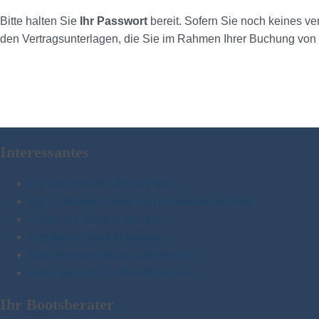
Bitte halten Sie
Ihr Passwort
bereit. Sofern Sie noch keines ve
den Vertragsunterlagen, die Sie im Rahmen Ihrer Buchung von u
Interessantes
Die vier Boots-Reviere in Polen
FAQ – Häufige Fragen zum Bootsurlaub in Polen
Hausboot-Charter in Masuren
Segelboot-Charter in Masuren
Versicherungen für Ihren Bootsurlaub
Schon gebucht? Zu Ihrer Planbar24!
Ihr Bootsberater