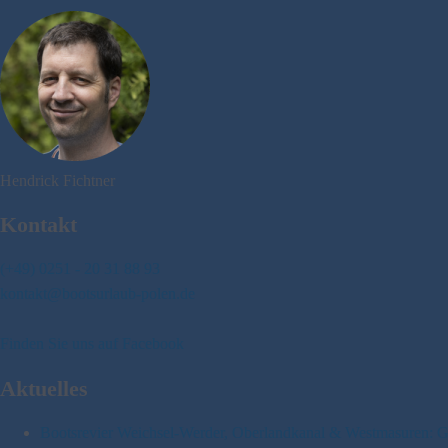
Hendrick Fichtner
Kontakt
(+49) 0251 - 20 31 88 93
kontakt@bootsurlaub-polen.de
Finden Sie uns auf Facebook
Aktuelles
Bootsrevier Weichsel-Werder, Oberlandkanal & Westmasuren: Ge