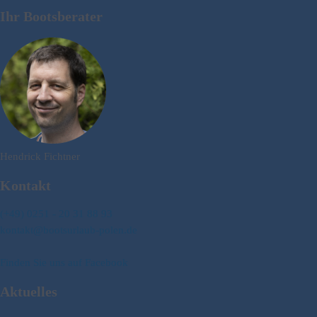
Ihr Bootsberater
Hendrick Fichtner
Kontakt
(+49) 0251 - 20 31 88 93
kontakt@bootsurlaub-polen.de
Finden Sie uns auf Facebook
Aktuelles