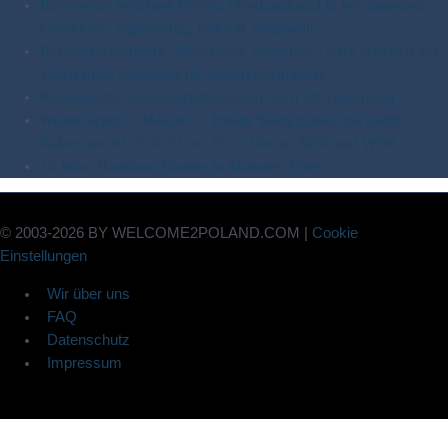
Bootsrevier Weichsel-Werder, Oberlandkanal & Westmasuren:
Geschichte, Sightseeing, Natur & Vogelwelt
Revierbeschreibung „Masurische Seenplatte“ stark erweitert mit
vielen Infos besonders für Masuren-Anfänger
Reiseagentur welcome2poland.com feiert 20. Geburtstag
Wunderschön – Masuren – Polens Seenparadies mit Judith
Rakers am 30.10.2022 um 20:15 Uhr im NDR und WDR
10 Jahre Hausboot-Charter in Masuren, Polen
© 2003-2026 BY WELCOME2POLAND.COM |
Cookie
Einstellungen
Wir über uns
FAQ
Datenschutz
Impressum