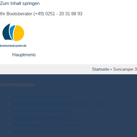
Zum Inhalt springen
Ihr Bootsberater (+49) 0251 - 20 31 88 93
Hauptmenü
Startseite
•
Suncamper 3
Interessantes
Die vier Boots-Reviere in Polen
FAQ – Häufige Fragen zum Bootsurlaub in Polen
Hausboot-Charter in Masuren
Segelboot-Charter in Masuren
Versicherungen für Ihren Bootsurlaub
Schon gebucht? Zu Ihrer Planbar24!